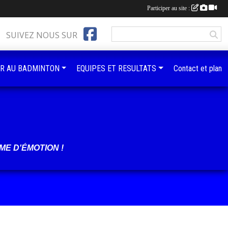
Participer au site :
SUIVEZ NOUS SUR
R AU BADMINTON
EQUIPES ET RESULTATS
Contact et plan
ME D'ÉMOTION !