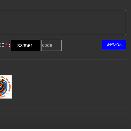
DE
*
:
ENVOYER