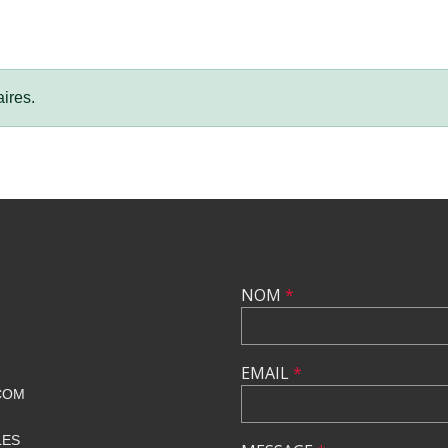
ires.
NOM
*
EMAIL
*
COM
LES