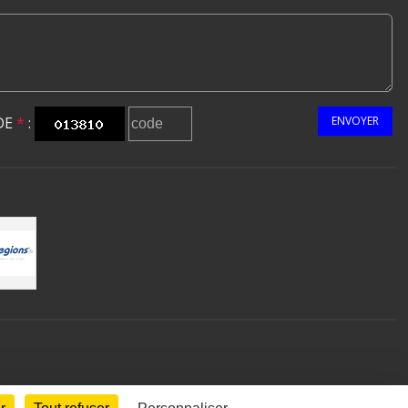
DE
*
:
ENVOYER