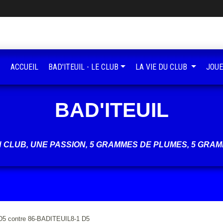
ACCUEIL
BAD'ITEUIL - LE CLUB
LA VIE DU CLUB
JOUE
BAD'ITEUIL
UN CLUB, UNE PASSION, 5 GRAMMES DE PLUMES, 5 GRAM
D5 contre 86-BADITEUIL8-1 D5