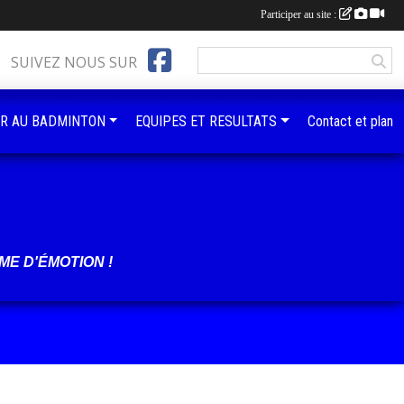
Participer au site :
SUIVEZ NOUS SUR
R AU BADMINTON
EQUIPES ET RESULTATS
Contact et plan
ME D'ÉMOTION !