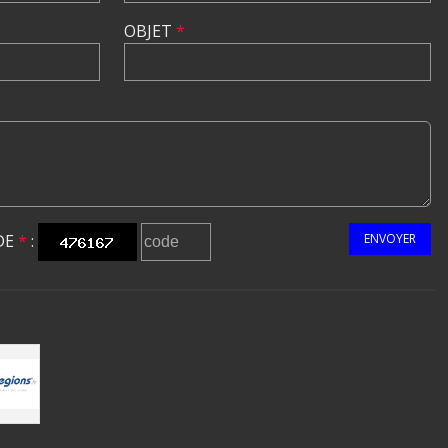
OBJET
*
DE
*
:
ENVOYER