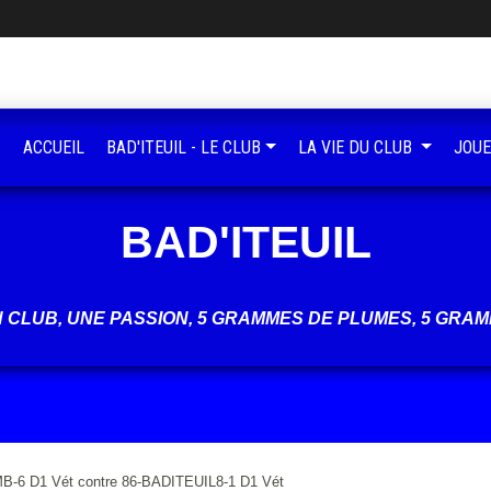
ACCUEIL
BAD'ITEUIL - LE CLUB
LA VIE DU CLUB
JOUE
BAD'ITEUIL
UN CLUB, UNE PASSION, 5 GRAMMES DE PLUMES, 5 GRAM
B-6 D1 Vét contre 86-BADITEUIL8-1 D1 Vét