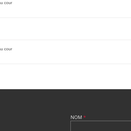
 au cour
 au cour
NOM
*