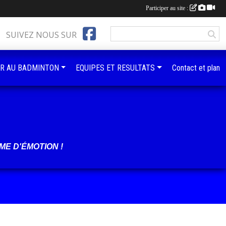
Participer au site :
SUIVEZ NOUS SUR
R AU BADMINTON
EQUIPES ET RESULTATS
Contact et plan
ME D'ÉMOTION !