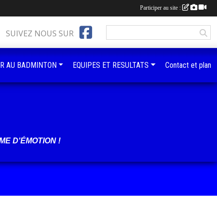
Participer au site :
SUIVEZ NOUS SUR
R AU BADMINTON
EQUIPES ET RESULTATS
Contact et plan
ME D'ÉMOTION !