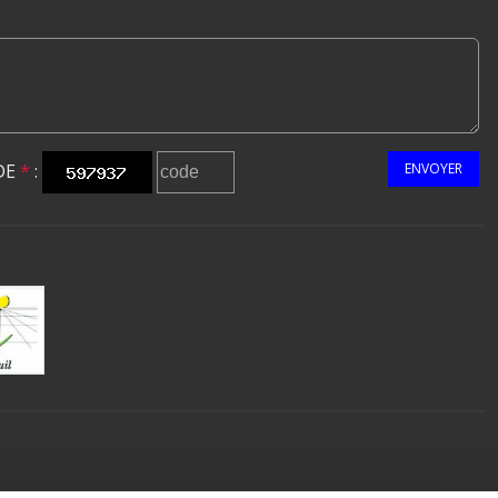
DE
*
:
ENVOYER